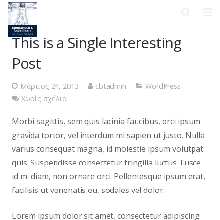
Αρχική
This is a Single Interesting
Post
Σχετικά με εμάς
Τομείς Εξειδίκευσης
Μάρτιος 24, 2013
cbtadmin
WordPress
Χωρίς σχόλια
Δημοσιεύσεις
Morbi sagittis, sem quis lacinia faucibus, orci ipsum
Ιατροδικαστική Βιβλιογραφία
gravida tortor, vel interdum mi sapien ut justo. Nulla
varius consequat magna, id molestie ipsum volutpat
Σύνδεσμοι
quis. Suspendisse consectetur fringilla luctus. Fusce
Επικοινωνία
id mi diam, non ornare orci. Pellentesque ipsum erat,
facilisis ut venenatis eu, sodales vel dolor.
Lorem ipsum dolor sit amet, consectetur adipiscing